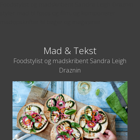
Foodstylist og madskribent Sandra Leigh Draznin
styler mad til fotos og film, og komponerer
madopskrifter til bøger og magasiner
Hop
til
indhold
Mad & Tekst
Foodstylist og madskribent Sandra Leigh
Draznin