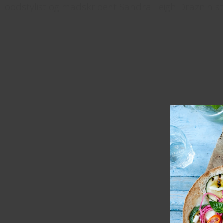
Foodstylist og madskribent Sandra Leigh Draznin st