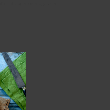
fter til bøger og magasiner
Hop
til
indhold