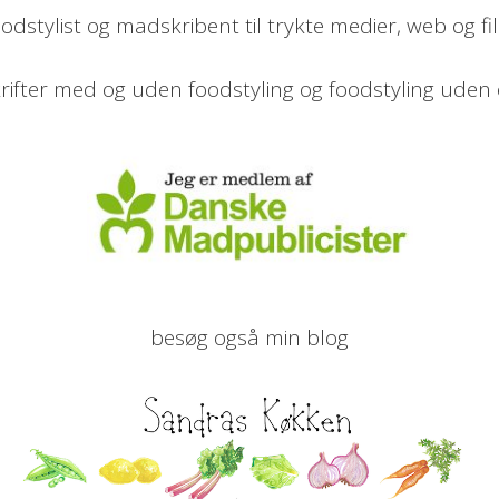
oodstylist og madskribent til trykte medier, web og fi
fter med og uden foodstyling og foodstyling uden 
besøg også min blog