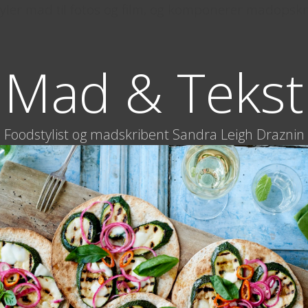
yler mad til fotos og film, og komponerer madopskri
Mad & Tekst
Foodstylist og madskribent Sandra Leigh Draznin