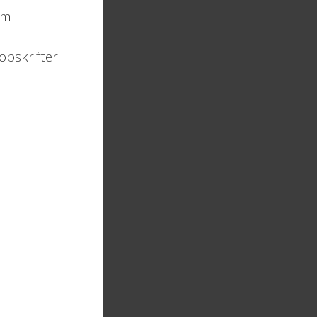
lm
opskrifter